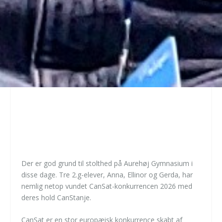
AUREHØJ-ELEVER VINDER
EUROPÆISK RUMKONKURRENCE
Der er god grund til stolthed på Aurehøj Gymnasium i
disse dage. Tre 2.g-elever, Anna, Ellinor og Gerda, har
nemlig netop vundet CanSat-konkurrencen 2026 med
deres hold CanStanje.
CanSat er en stor europæisk konkurrence skabt af