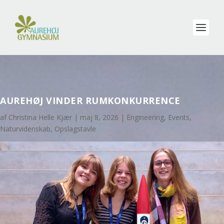
AUREHØJ VINDER RUMKONKURRENCE
af
Christina Helle Kjær
|
maj 8, 2026
|
Engineering
,
Events
,
Naturvidenskab
,
Opslagstavle