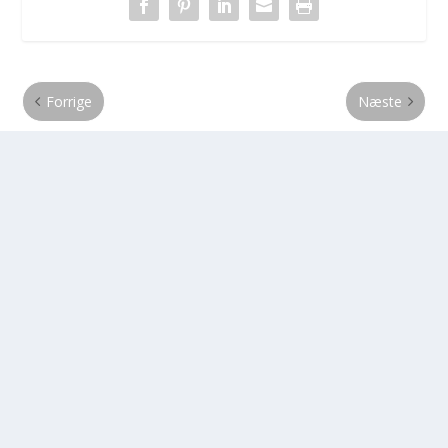
Forrige
Næste
Skoleårets sidste Akustisk
Vejledning i valg af
aften
studieretning kommende
1.g
RELATEREDE INDLÆG