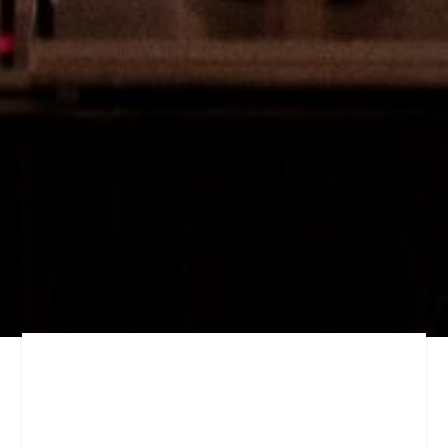
AUREHØJ SYNGER JULEN IND