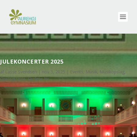
JULEKONCERTER 2025
af
Lasse Svendsen
|
nov 3, 2025
|
Events
,
Musik
,
Musikopslag
,
Opslagstavle
,
Skolens liv