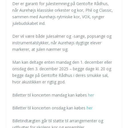
Der er garanti for julestemning på Gentofte Rådhus,
når Aurehøjs klassiske orkester og kor, Phil og Classic,
sammen med Aurehøjs rytmiske kor, VOX, synger
julebudskabet ind.
Der vil være både julesalmer og -sange, popsange og
instrumentalstykker, når Aurehøjs dygtige elever
markerer, at julen nærmer sig.
Man kan deltage enten mandag den 1. december eller
onsdag den 3. december 2025 – begge dage kl. 20 og
begge dage på Gentofte Rådhus i deres smukke sal,
hvor akustikken er rigtig god.
Billetter til koncerten mandag kan købes
her
Billetter til koncerten onsdag kan købes
her
Billetindtægten går til støtte til arrangementer og
udflugter for skolens kor og ensembler.