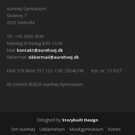
Aurehøj Gymnasium
Skolevej 7
2820 Gentofte
Tlf.: +45 3965 4545
Mandag til fredag 8.00-14.30
Mail:
kontakt@aurehoej.dk
Sikkermail:
sikkermail@aurehoej.dk
EAN: 579 8000 557 123 CVR: 29546746 Inst. nr.: 157027
All content ©2020 Aurehøj Gymnasium
Designed by
Storybuilt Design
Om Aurehøj
Uddannelsen
Musikgymnasium
Events