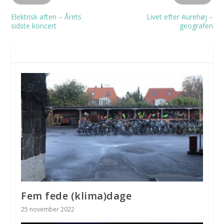
Elektrisk aften – Årets
Livet efter Aurehøj –
sidste koncert
geografen
RELATEREDE INDLÆG
Fem fede (klima)dage
25 november 2022