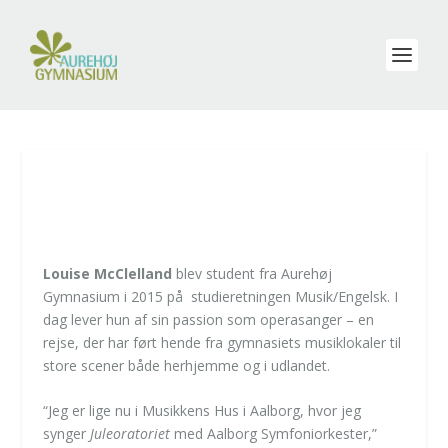
FRA AUREHØJ TIL OPERAENS
STORE SCENE
Louise McClelland
blev student fra Aurehøj
Gymnasium i 2015 på studieretningen Musik/Engelsk. I
dag lever hun af sin passion som operasanger – en
rejse, der har ført hende fra gymnasiets musiklokaler til
store scener både herhjemme og i udlandet.
“Jeg er lige nu i Musikkens Hus i Aalborg, hvor jeg
synger
Juleoratoriet
med Aalborg Symfoniorkester,”