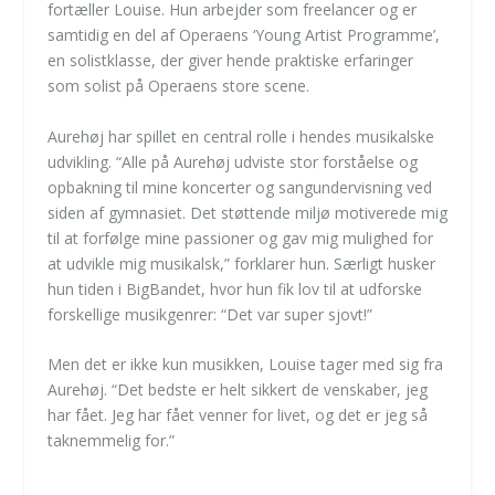
fortæller Louise. Hun arbejder som freelancer og er
samtidig en del af Operaens ‘Young Artist Programme’,
en solistklasse, der giver hende praktiske erfaringer
som solist på Operaens store scene.
Aurehøj har spillet en central rolle i hendes musikalske
udvikling. “Alle på Aurehøj udviste stor forståelse og
opbakning til mine koncerter og sangundervisning ved
siden af gymnasiet. Det støttende miljø motiverede mig
til at forfølge mine passioner og gav mig mulighed for
at udvikle mig musikalsk,” forklarer hun. Særligt husker
hun tiden i BigBandet, hvor hun fik lov til at udforske
forskellige musikgenrer: “Det var super sjovt!”
Men det er ikke kun musikken, Louise tager med sig fra
Aurehøj. “Det bedste er helt sikkert de venskaber, jeg
har fået. Jeg har fået venner for livet, og det er jeg så
taknemmelig for.”