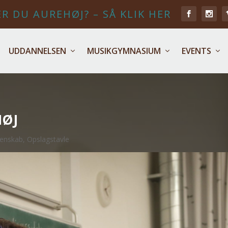
R DU AUREHØJ? – SÅ KLIK HER
UDDANNELSEN
MUSIKGYMNASIUM
EVENTS
HØJ
denskab
,
Opslagstavle