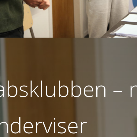
absklubben – 
nderviser