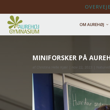
OVERVEJE
OM AUREHØJ
MINIFORSKER PÅ AURE
af
Christina Helle Kjær
|
nov 22, 2023
|
Naturvi