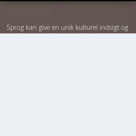
Sprog kan give en unik kulturel indsigt og
konkrete færdigheder, der kan hjælpe én
med at begå sig i en globaliseret verden.
Hvad enten det handler om sprogene
tysk, fransk eller italiensk sammen med
engelsk, så kan en sproglig studieretning
forbedre dine muligheder for fremtidigt at
bo og arbejde i perioder i et andet land
eller for at samarbejde med udlandet
herhjemmefra. Aurehøj har meget