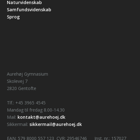
Naturvidenskab
Samfundsvidenskab
Sprog
Aurehøj Gymnasium
Skolevej 7
2820 Gentofte
Tlf.: +45 3965 4545
Mandag til fredag 8.00-14.30
Mail:
kontakt@aurehoej.dk
Sikkermail:
sikkermail@aurehoej.dk
EAN: 579 8000 557 123 CVR: 29546746 Inst. nr.: 157027