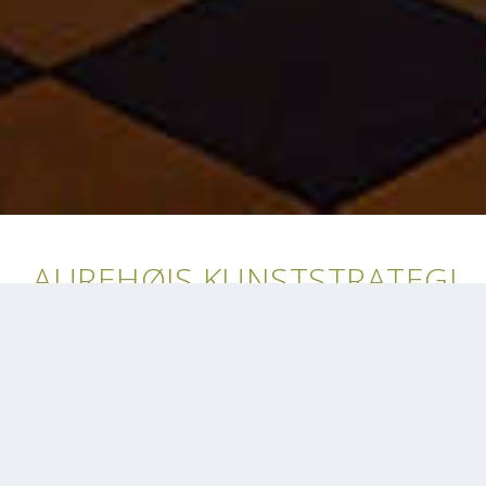
AUREHØJS KUNSTSTRATEGI
Aurehøj er et musikgymnasium, som dermed
også peger på at kunst og kreativitet er i
højsædet. Vi ønsker at signalere at kunsten er
en naturlig del af hverdagen, som vi afslappet