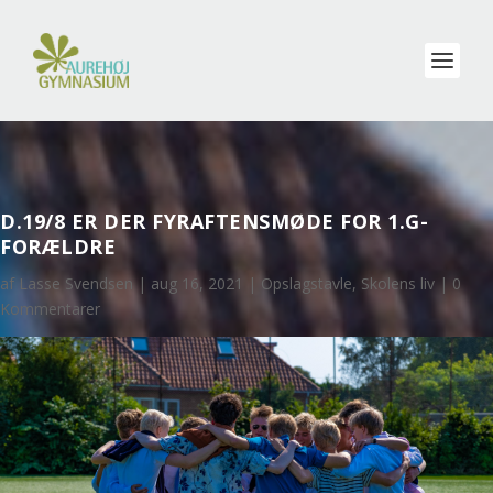
D.19/8 ER DER FYRAFTENSMØDE FOR 1.G-
FORÆLDRE
af
Lasse Svendsen
|
aug 16, 2021
|
Opslagstavle
,
Skolens liv
|
0
Kommentarer