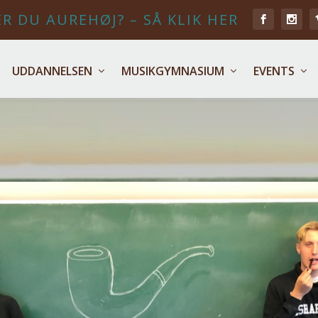
R DU AUREHØJ? – SÅ KLIK HER
UDDANNELSEN
MUSIKGYMNASIUM
EVENTS