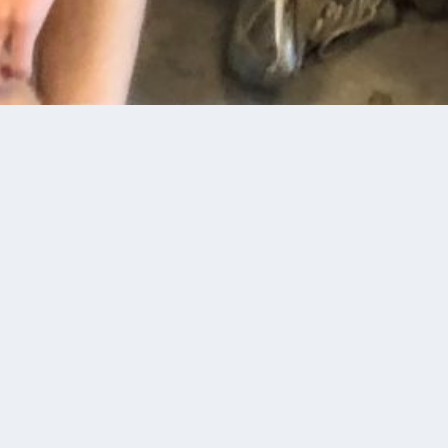
FILOSOFI PÅ B-NIVEAU
…TÆNK ENGANG