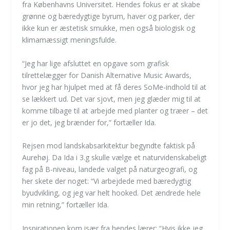
fra Københavns Universitet. Hendes fokus er at skabe
grønne og bæredygtige byrum, haver og parker, der
ikke kun er æstetisk smukke, men også biologisk og
klimamæssigt meningsfulde.
“Jeg har lige afsluttet en opgave som grafisk
tilrettelægger for Danish Alternative Music Awards,
hvor jeg har hjulpet med at få deres SoMe-indhold til at
se lækkert ud. Det var sjovt, men jeg glæder mig til at
komme tilbage til at arbejde med planter og træer – det
er jo det, jeg brænder for,” fortæller Ida.
Rejsen mod landskabsarkitektur begyndte faktisk på
Aurehøj. Da Ida i 3.g skulle vælge et naturvidenskabeligt
fag på B-niveau, landede valget på naturgeografi, og
her skete der noget: “Vi arbejdede med bæredygtig
byudvikling, og jeg var helt hooked. Det ændrede hele
min retning,” fortæller Ida.
Inspirationen kom især fra hendes lærer: “Hvis ikke jeg