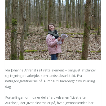
Ida Johanne Ahrenst i sit rette element – omgivet af planter
og tegninger i arbejdet som landskabsarkitekt. Fra
naturgeografitimerne på Aurehøj til bæredygtig byudvikling i
dag.
Fortællingen om Ida er del af artikelserien “Livet efter
Aurehøj”, der giver eksempler på, hvad gymnasietiden har