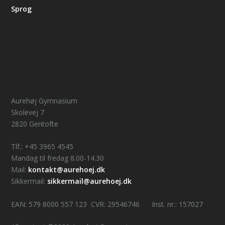
Sprog
Aurehøj Gymnasium
Skolevej 7
2820 Gentofte
Tlf.: +45 3965 4545
Mandag til fredag 8.00-14.30
Mail:
kontakt@aurehoej.dk
Sikkermail:
sikkermail@aurehoej.dk
EAN: 579 8000 557 123 CVR: 29546746 Inst. nr.: 157027