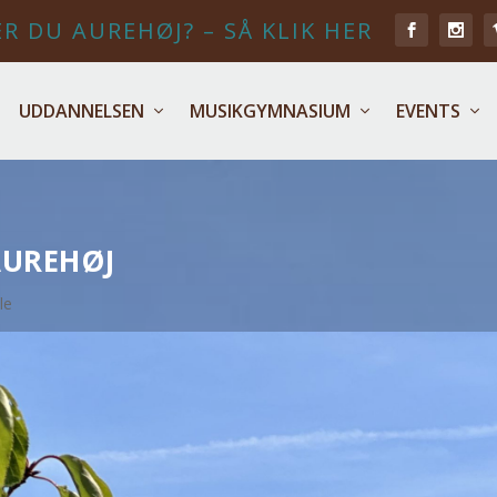
R DU AUREHØJ? – SÅ KLIK HER
UDDANNELSEN
MUSIKGYMNASIUM
EVENTS
AUREHØJ
le