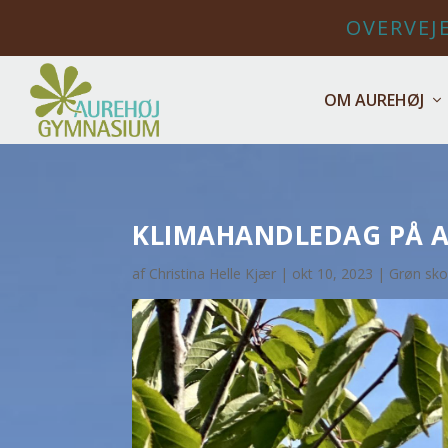
OVERVEJE
OM AUREHØJ
KLIMAHANDLEDAG PÅ 
af
Christina Helle Kjær
|
okt 10, 2023
|
Grøn sko