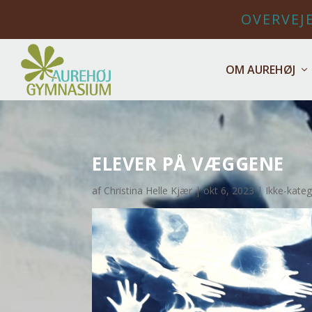
OVERVEJE
OM AUREHØJ
ELEVER PÅ VÆGGENE
af
Christina Helle Kjær
|
okt 6, 2023
|
Ikke-kateg