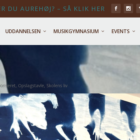
R DU AUREHØJ? – SÅ KLIK HER
UDDANNELSEN
MUSIKGYMNASIUM
EVENTS
oriseret
,
Opslagstavle
,
Skolens liv