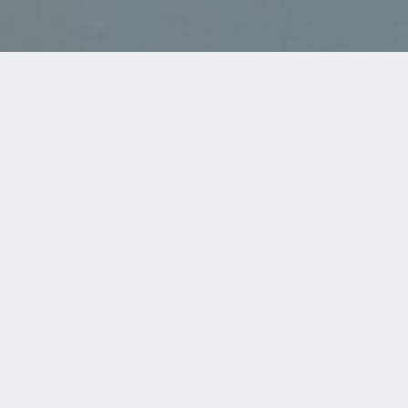
BESØG FRA HECTOR PETERSONS
SECONDARY SCHOOL, CAPE TOWN
I anledning af at UNESCO afholder Global Camp i