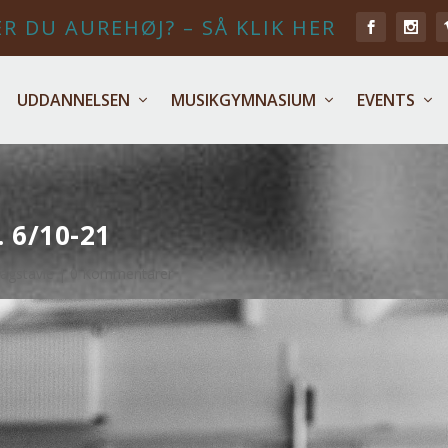
R DU AUREHØJ? – SÅ KLIK HER
UDDANNELSEN
MUSIKGYMNASIUM
EVENTS
6/10-21
agstavle
|
0 Kommentarer