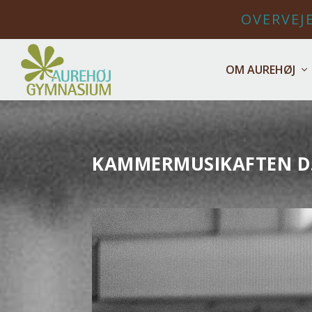
OVERVEJE
OM AUREHØJ
KAMMERMUSIKAFTEN D. 
af
Lasse Svendsen
|
sep 29, 2021
|
Events
,
Opsl