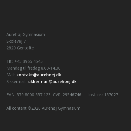
Aurehøj Gymnasium
Skolevej 7
2820 Gentofte
Tlf.: +45 3965 4545
Mandag til fredag 8.00-14.30
Mail:
kontakt@aurehoej.dk
Sikkermail:
sikkermail@aurehoej.dk
EAN: 579 8000 557 123 CVR: 29546746 Inst. nr.: 157027
All content ©2020 Aurehøj Gymnasium