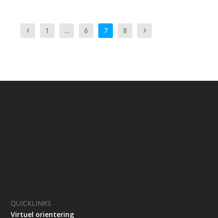
1
...
6
7
8
QUICKLINKS
Virtuel orientering